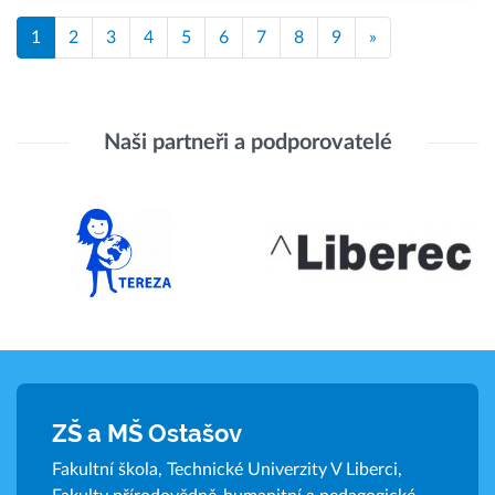
1
2
3
4
5
6
7
8
9
»
Naši partneři a podporovatelé
ZŠ a MŠ Ostašov
Fakultní škola, Technické Univerzity V Liberci,