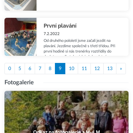
První plavání
7.2.2022
Od druhého pololetí jsme začali jezdit na
plavání. Jezdíme společně s třetí třídou. Při
první hodině si nás trenérky roztřídily do
družstev podle toho, jak je kdo zdatný v
plavání. Na závěr jsme se ohřáli ve vířivce.
0
5
6
7
8
9
10
11
12
13
»
Fotogalerie
Odkaz na fotogalerie 1.M-5.M