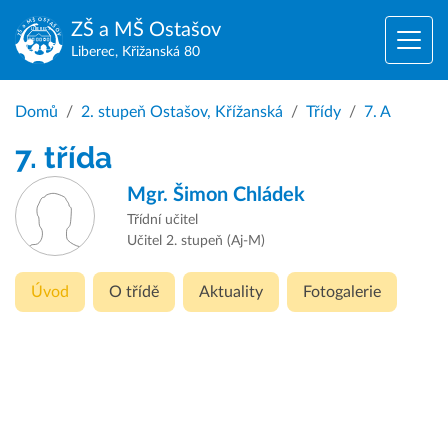
ZŠ a MŠ
Ostašov
Liberec, Křižanská 80
Domů
2. stupeň Ostašov, Křížanská
Třídy
7. A
7. třída
Mgr.
Šimon Chládek
Třídní učitel
Učitel 2. stupeň (Aj-M)
Úvod
O třídě
Aktuality
Fotogalerie