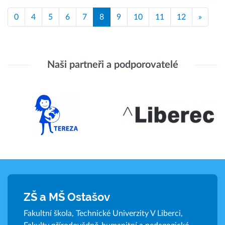
0
4
5
6
7
8
9
10
11
12
»
Naši partneři a podporovatelé
ZŠ a MŠ Ostašov
Fakultní škola, Technické Univerzity V Liberci,