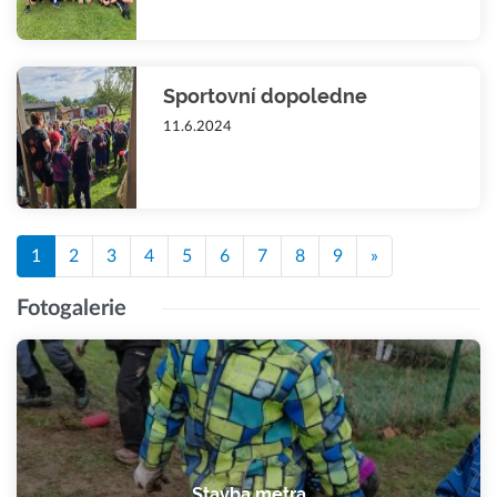
Sportovní dopoledne
11.6.2024
1
2
3
4
5
6
7
8
9
»
Fotogalerie
Stavba metra