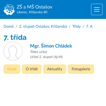
ZŠ a MŠ
Ostašov
Liberec, Křižanská 80
Domů
2. stupeň Ostašov, Křížanská
Třídy
7. A
7. třída
Mgr.
Šimon Chládek
Třídní učitel
Učitel 2. stupeň (Aj-M)
Úvod
O třídě
Aktuality
Fotogalerie