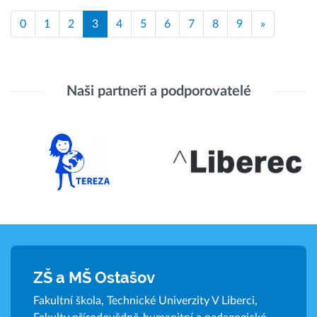
0
1
2
3
4
5
6
7
8
9
»
Naši partneři a podporovatelé
ZŠ a MŠ Ostašov
Fakultní škola, Technické Univerzity V Liberci,