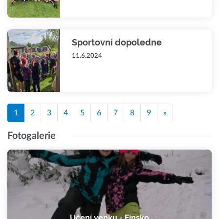
Sportovní dopoledne
11.6.2024
1
2
3
4
5
6
7
8
9
»
Fotogalerie
Učení venku - Finsko