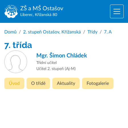
ZŠ a MŠ
Ostašov
Liberec, Křižanská 80
Domů
2. stupeň Ostašov, Křížanská
Třídy
7. A
7. třída
Mgr.
Šimon Chládek
Třídní učitel
Učitel 2. stupeň (Aj-M)
Úvod
O třídě
Aktuality
Fotogalerie