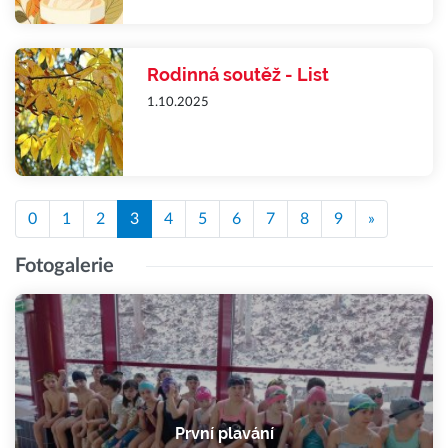
Rodinná soutěž - List
1.10.2025
0
1
2
3
4
5
6
7
8
9
»
Fotogalerie
První plavání