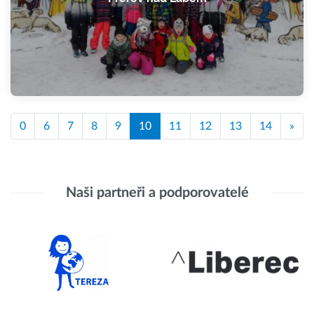
0
6
7
8
9
10
11
12
13
14
»
Naši partneři a podporovatelé