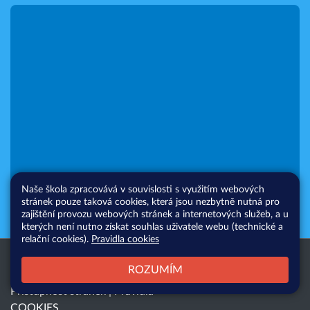
Naše škola zpracovává v souvislosti s využitím webových
stránek pouze taková cookies, která jsou nezbytně nutná pro
zajištění provozu webových stránek a internetových služeb, a u
kterých není nutno získat souhlas uživatele webu (technické a
relační cookies).
Pravidla cookies
Všechna práva vyhrazena. Copyright
Web školy
ROZUMÍM
© 2026 |
Mapa stránek
|
Přihlásit
|
Přístupnost stránek
|
Pravidla
COOKIES