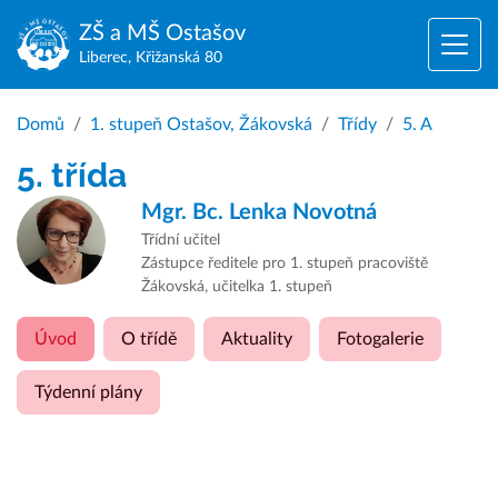
ZŠ a MŠ
Ostašov
Liberec, Křižanská 80
Domů
1. stupeň Ostašov, Žákovská
Třídy
5. A
5. třída
Mgr. Bc.
Lenka Novotná
Třídní učitel
Zástupce ředitele pro 1. stupeň pracoviště
Žákovská, učitelka 1. stupeň
Úvod
O třídě
Aktuality
Fotogalerie
Týdenní plány