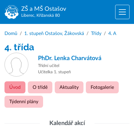
ZŠ a MŠ
Ostašov
Liberec, Křižanská 80
Domů
1. stupeň Ostašov, Žákovská
Třídy
4. A
4. třída
PhDr.
Lenka Charvátová
Třídní učitel
Učitelka 1. stupeň
Úvod
O třídě
Aktuality
Fotogalerie
Týdenní plány
Kalendář akcí