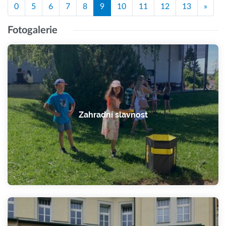
0
5
6
7
8
9
10
11
12
13
»
Fotogalerie
Zahradní slavnost