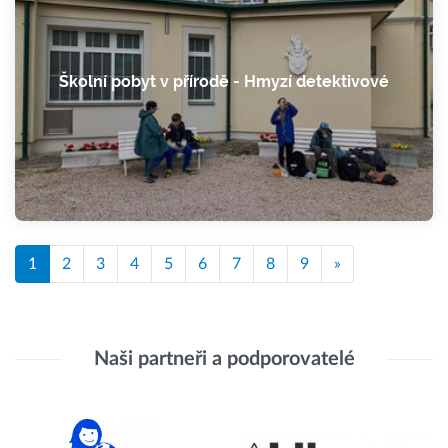
Školní pobyt v přírodě - Hmyzí detektivové
1
2
3
4
5
6
7
8
9
»
Naši partneři a podporovatelé