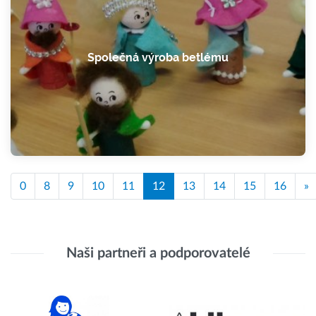
Společná výroba betlému
0
8
9
10
11
12
13
14
15
16
»
Naši partneři a podporovatelé