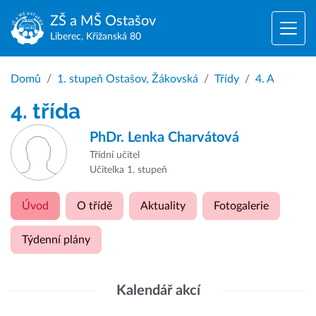
ZŠ a MŠ
Ostašov
Liberec, Křižanská 80
Domů
1. stupeň Ostašov, Žákovská
Třídy
4. A
4. třída
PhDr.
Lenka Charvátová
Třídní učitel
Učitelka 1. stupeň
Úvod
O třídě
Aktuality
Fotogalerie
Týdenní plány
Kalendář akcí