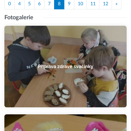
0
4
5
6
7
8
9
10
11
12
»
Fotogalerie
Příprava zdravé svačinky