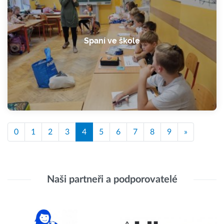
Spaní ve škole
0
1
2
3
4
5
6
7
8
9
»
Naši partneři a podporovatelé