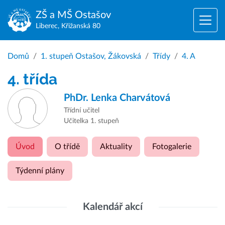
ZŠ a MŠ
Ostašov
Liberec, Křižanská 80
Domů
1. stupeň Ostašov, Žákovská
Třídy
4. A
4. třída
PhDr.
Lenka Charvátová
Třídní učitel
Učitelka 1. stupeň
Úvod
O třídě
Aktuality
Fotogalerie
Týdenní plány
Kalendář akcí