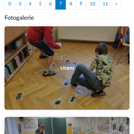
0
3
4
5
6
7
8
9
10
11
»
Fotogalerie
Učení