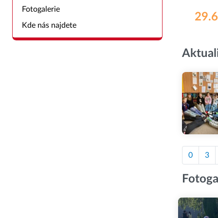
Fotogalerie
29.6
Kde nás najdete
Aktual
0
3
Fotoga