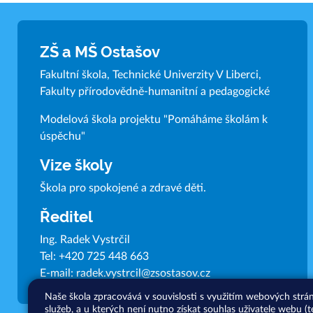
ZŠ a MŠ Ostašov
Fakultní škola, Technické Univerzity V Liberci,
Fakulty přírodovědně-humanitní a pedagogické
Modelová škola projektu "Pomáháme školám k
úspěchu"
Vize školy
Škola pro spokojené a zdravé děti.
Ředitel
Ing. Radek Vystrčil
Tel:
+420 725 448 663
E-mail:
radek.vystrcil@zsostasov.cz
Naše škola zpracovává v souvislosti s využitím webových strá
služeb, a u kterých není nutno získat souhlas uživatele webu (t