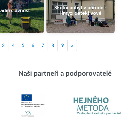
Školní pobyt v přírodě -
adní slavnost
Hmyzí detektivové
3
4
5
6
7
8
9
»
Naši partneři a podporovatelé