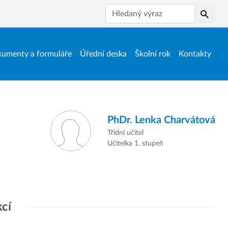
Hledat
umenty a formuláře
Úřední deska
Školní rok
Kontakty
PhDr.
Lenka Charvátová
Třídní učitel
Učitelka 1. stupeň
kcí