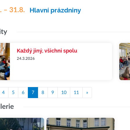
. – 31.8.
Hlavní prázdniny
ity
Každý jiný, všichni spolu
24.3.2026
4
5
6
7
8
9
10
11
»
lerie