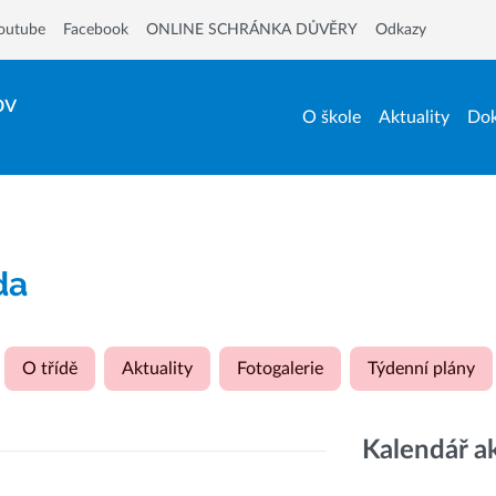
outube
Facebook
ONLINE SCHRÁNKA DŮVĚRY
Odkazy
ov
O škole
Aktuality
Dok
ída
O třídě
Aktuality
Fotogalerie
Týdenní plány
Kalendář a