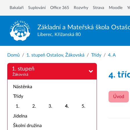
Bakalaři
Suplování
Office 365
Rozvrhy
Strava
Moodle
Y
Základní a Mateřská škola
Ostaš
Liberec, Křižanská 80
Domů
1. stupeň Ostašov, Žákovská
Třídy
4. A
1. stupeň
4. tř
Žákovská
Nástěnka
Třídy
Úvod
1.
2.
3.
4.
5.
Jídelna
Školní družina