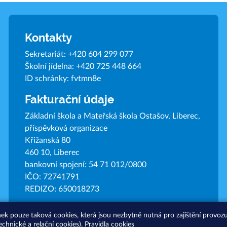
Kontakty
Sekretariát:
+420 604 299 077
Školní jídelna:
+420 725 448 664
ID schránky: fvtmn8e
Fakturační údaje
Základní škola a Mateřská škola Ostašov, Liberec,
příspěvková organizace
Křižanská 80
460 10, Liberec
bankovní spojení: 54 71 012/0800
IČO: 72741791
REDIZO: 650018273
nek pouze taková cookies, která jsou nezbytně nutná pro zajištění provo
echnické a relační cookies).
Pravidla cookies