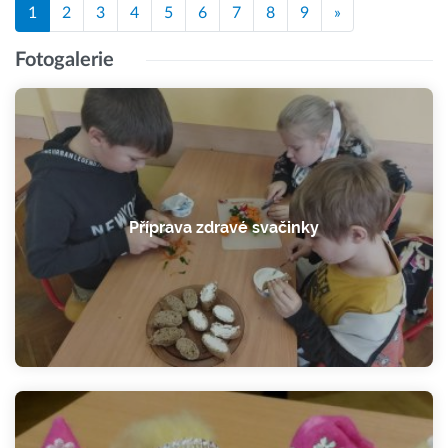
1
2
3
4
5
6
7
8
9
»
Fotogalerie
Příprava zdravé svačinky