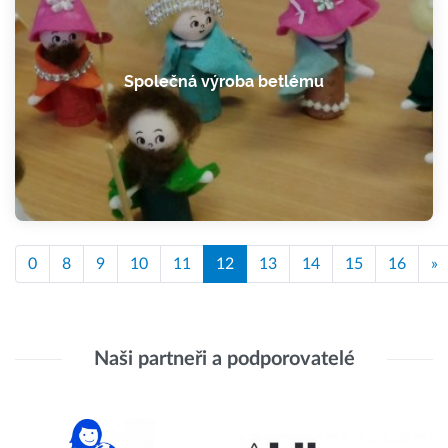
Společná výroba betlému
0
8
9
10
11
12
13
14
15
16
»
Naši partneři a podporovatelé