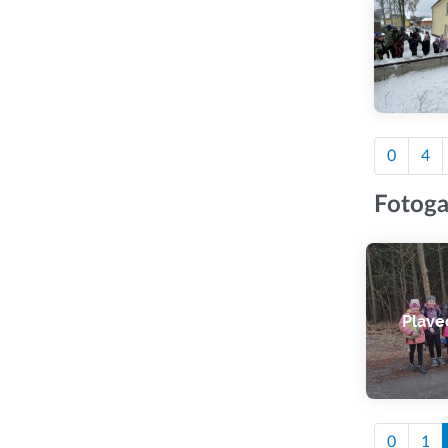
0
4
Fotoga
Plave
0
1