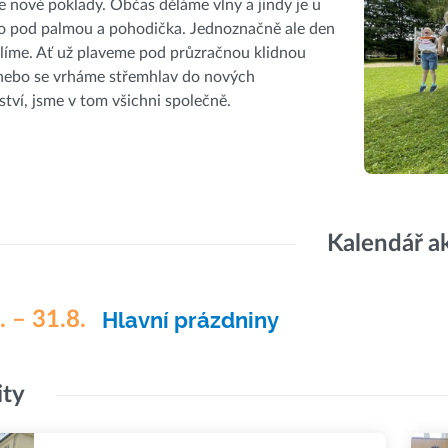
 nové poklady. Občas děláme vlny a jindy je u
ko pod palmou a pohodička. Jednoznačně ale den
líme. Ať už plaveme pod průzračnou klidnou
 nebo se vrháme střemhlav do nových
tví, jsme v tom všichni společně.
Kalendář a
. – 31.8.
Hlavní prázdniny
ity