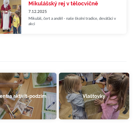
Mikulášský rej v tělocvičně
7.12.2025
Mikuláš, čert a anděl - naše školní tradice, deváťáci v
akci
entra aktivit-podzim
Vlaštovky