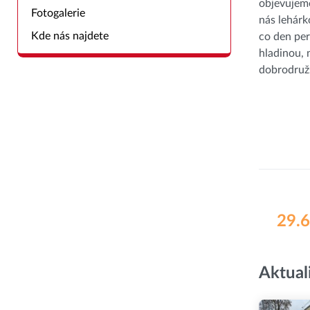
objevujeme
Fotogalerie
nás lehár
Kde nás najdete
co den per
hladinou,
dobrodružs
29.6
Aktual