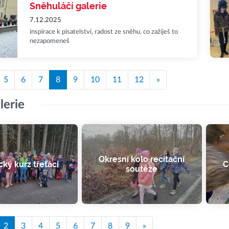
Sněhuláčí galerie
7.12.2025
inspirace k pisatelství, radost ze sněhu, co zažiješ to
nezapomeneš
5
6
7
8
9
10
11
12
»
lerie
Okresní kolo recitační
cký kurz třeťáci
C
soutěže
2
3
4
5
6
7
8
9
»