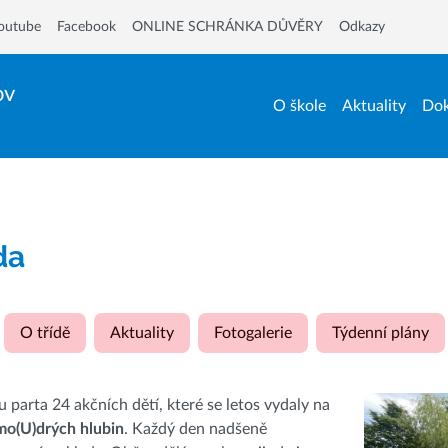
outube
Facebook
ONLINE SCHRÁNKA DŮVĚRY
Odkazy
ov
O škole
Aktuality
Dok
ída
O třídě
Aktuality
Fotogalerie
Týdenní plány
ou parta 24 akčních dětí, které se letos vydaly na
mo(U)drých hlubin
. Každý den nadšeně