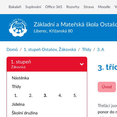
Bakalaři
Suplování
Office 365
Rozvrhy
Strava
Moodle
Y
Základní a Mateřská škola
Ostaš
Liberec, Křižanská 80
Domů
1. stupeň Ostašov, Žákovská
Třídy
3. A
1. stupeň
3. tř
Žákovská
Nástěnka
Třídy
Úvod
1.
2.
3.
4.
5.
Jídelna
Třeťáci js
ponor do 
Školní družina