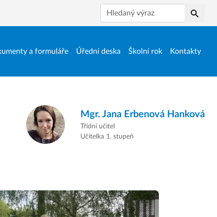
Hledat
umenty a formuláře
Úřední deska
Školní rok
Kontakty
Mgr.
Jana Erbenová Hanková
Třídní učitel
Učitelka 1. stupeň