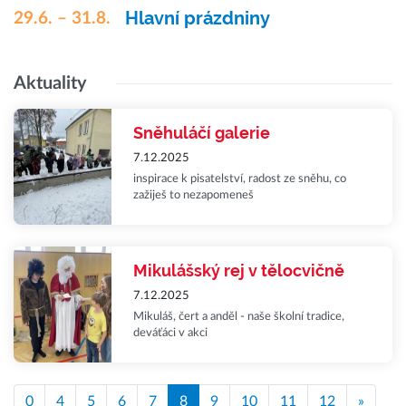
Hlavní prázdniny
29.6. – 31.8.
Aktuality
Sněhuláčí galerie
7.12.2025
inspirace k pisatelství, radost ze sněhu, co
zažiješ to nezapomeneš
Mikulášský rej v tělocvičně
7.12.2025
Mikuláš, čert a anděl - naše školní tradice,
deváťáci v akci
0
4
5
6
7
8
9
10
11
12
»