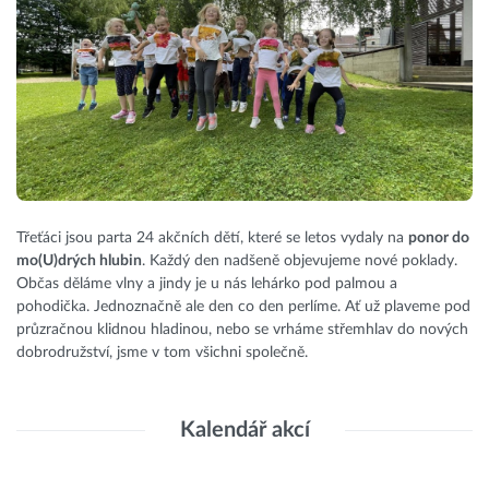
Třeťáci jsou parta 24 akčních dětí, které se letos vydaly na
ponor do
mo(U)drých hlubin
. Každý den nadšeně objevujeme nové poklady.
Občas děláme vlny a jindy je u nás lehárko pod palmou a
pohodička. Jednoznačně ale den co den perlíme. Ať už plaveme pod
průzračnou klidnou hladinou, nebo se vrháme střemhlav do nových
dobrodružství, jsme v tom všichni společně.
Kalendář akcí