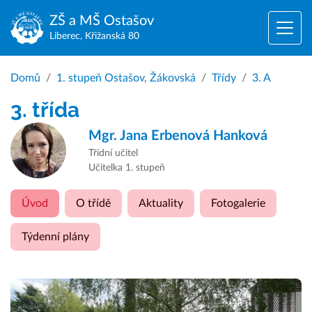
ZŠ a MŠ
Ostašov
Liberec, Křižanská 80
Domů
1. stupeň Ostašov, Žákovská
Třídy
3. A
3. třída
Mgr.
Jana Erbenová Hanková
Třídní učitel
Učitelka 1. stupeň
Úvod
O třídě
Aktuality
Fotogalerie
Týdenní plány