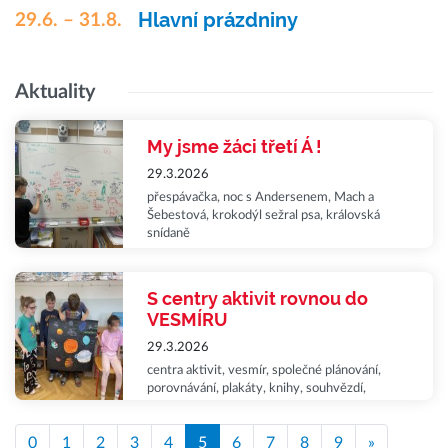
Hlavní prázdniny
29.6. – 31.8.
Aktuality
My jsme žáci třetí Á !
29.3.2026
přespávačka, noc s Andersenem, Mach a
Šebestová, krokodýl sežral psa, královská
snídaně
S centry aktivit rovnou do
VESMÍRU
29.3.2026
centra aktivit, vesmír, společné plánování,
porovnávání, plakáty, knihy, souhvězdí,
videogame, prezentace, spolupráce,
sebereflexe
0
1
2
3
4
5
6
7
8
9
»