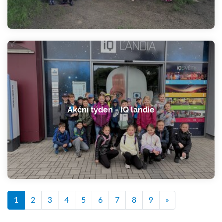
Akční týden - IQ landie
1
2
3
4
5
6
7
8
9
»