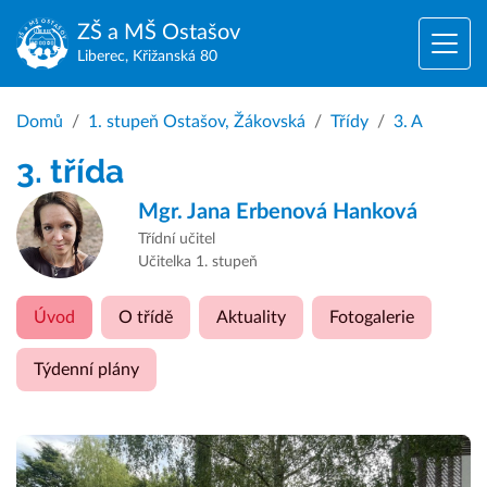
ZŠ a MŠ
Ostašov
Liberec, Křižanská 80
Domů
1. stupeň Ostašov, Žákovská
Třídy
3. A
3. třída
Mgr.
Jana Erbenová Hanková
Třídní učitel
Učitelka 1. stupeň
Úvod
O třídě
Aktuality
Fotogalerie
Týdenní plány