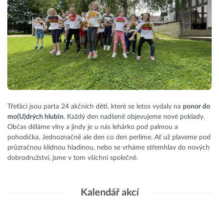
Třeťáci jsou parta 24 akčních dětí, které se letos vydaly na
ponor do
mo(U)drých hlubin
. Každý den nadšeně objevujeme nové poklady.
Občas děláme vlny a jindy je u nás lehárko pod palmou a
pohodička. Jednoznačně ale den co den perlíme. Ať už plaveme pod
průzračnou klidnou hladinou, nebo se vrháme střemhlav do nových
dobrodružství, jsme v tom všichni společně.
Kalendář akcí