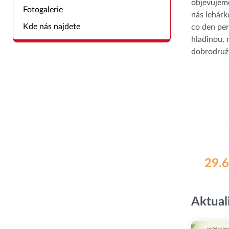
objevujeme
Fotogalerie
nás lehár
Kde nás najdete
co den per
hladinou,
dobrodružs
29.6
Aktual