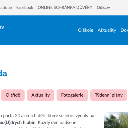
outube
Facebook
ONLINE SCHRÁNKA DŮVĚRY
Odkazy
ov
O škole
Aktuality
Dok
ída
O třídě
Aktuality
Fotogalerie
Týdenní plány
ou parta 24 akčních dětí, které se letos vydaly na
mo(U)drých hlubin
. Každý den nadšeně