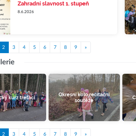
Zahradní slavnost 1. stupeň
8.6.2026
2
3
4
5
6
7
8
9
»
lerie
Okresní kolo recitační
cký kurz třeťáci
C
soutěže
2
3
4
5
6
7
8
9
»