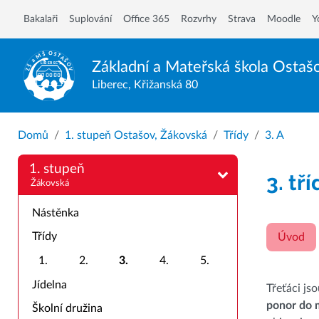
Bakalaři
Suplování
Office 365
Rozvrhy
Strava
Moodle
Y
Základní a Mateřská škola
Ostaš
Liberec, Křižanská 80
Domů
1. stupeň Ostašov, Žákovská
Třídy
3. A
1. stupeň
3. tř
Žákovská
Nástěnka
Třídy
Úvod
1.
2.
3.
4.
5.
Jídelna
Třeťáci js
ponor do 
Školní družina