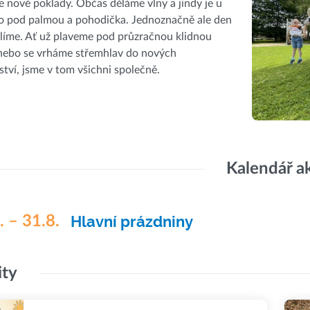
 nové poklady. Občas děláme vlny a jindy je u
ko pod palmou a pohodička. Jednoznačně ale den
líme. Ať už plaveme pod průzračnou klidnou
 nebo se vrháme střemhlav do nových
tví, jsme v tom všichni společně.
Kalendář a
. – 31.8.
Hlavní prázdniny
ity