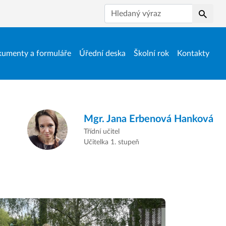
Hledat
umenty a formuláře
Úřední deska
Školní rok
Kontakty
Mgr.
Jana Erbenová Hanková
Třídní učitel
Učitelka 1. stupeň