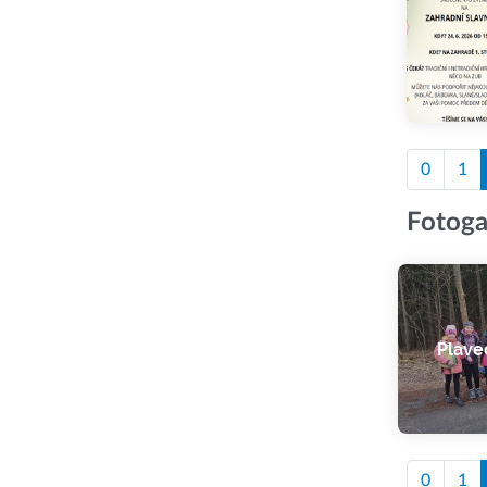
0
1
Fotoga
Plave
0
1