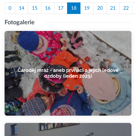
"procvičování" i o přestávkách.
0
14
15
16
17
18
19
20
21
22
Fotogalerie
Čaroděj mráz - aneb prvňáci a jejich ledové
ozdoby (leden 2025)