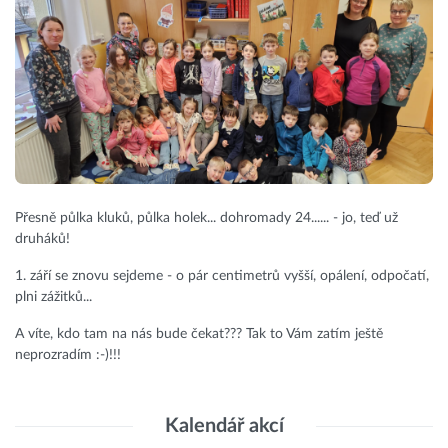
Přesně půlka kluků, půlka holek... dohromady 24...... - jo, teď už
druháků!
1. září se znovu sejdeme - o pár centimetrů vyšší, opálení, odpočatí,
plni zážitků...
A víte, kdo tam na nás bude čekat??? Tak to Vám zatím ještě
neprozradím :-)!!!
Kalendář akcí