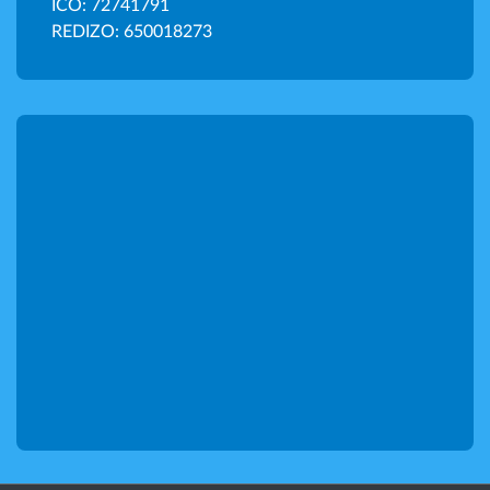
IČO: 72741791
REDIZO: 650018273