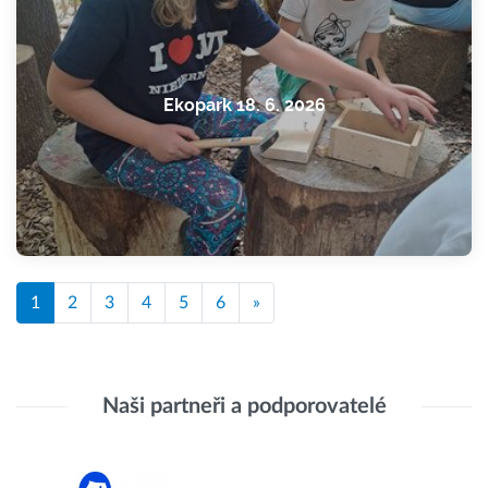
Ekopark 18. 6. 2026
1
2
3
4
5
6
»
Naši partneři a podporovatelé