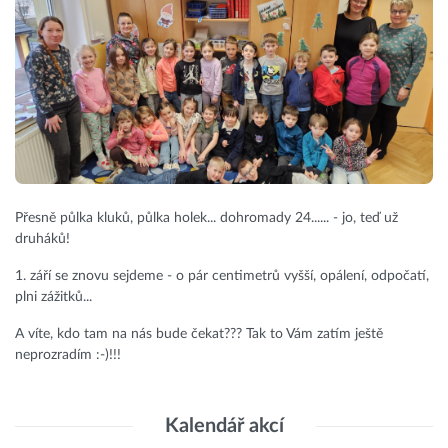
Přesně půlka kluků, půlka holek... dohromady 24...... - jo, teď už
druháků!
1. září se znovu sejdeme - o pár centimetrů vyšší, opálení, odpočatí,
plni zážitků...
A víte, kdo tam na nás bude čekat??? Tak to Vám zatím ještě
neprozradím :-)!!!
Kalendář akcí