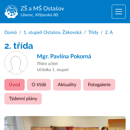
ZŠ a MŠ
Ostašov
Liberec, Křižanská 80
Domů
1. stupeň Ostašov, Žákovská
Třídy
2. A
2. třída
Mgr.
Pavlína Pokorná
Třídní učitel
Učitelka 1. stupeň
Úvod
O třídě
Aktuality
Fotogalerie
Týdenní plány