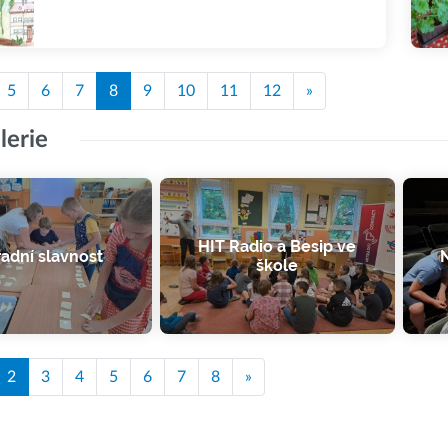
5
6
7
8
9
10
11
12
»
lerie
HIT Radio a Besip ve
adní slavnost
N
škole
2
3
4
5
6
7
8
»