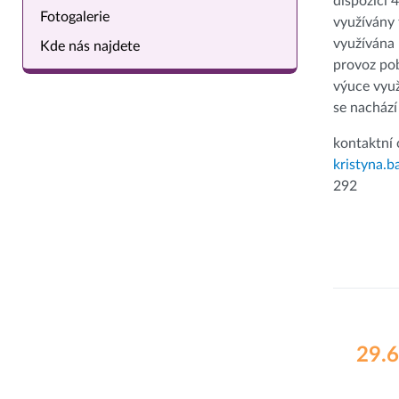
dispozici 
Fotogalerie
využívány 
využívána 
Kde nás najdete
provoz po
výuce využ
se nachází
kontaktní 
kristyna.b
292
29.6