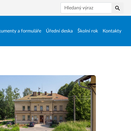
Hledat
umenty a formuláře
Úřední deska
Školní rok
Kontakty