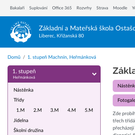
Bakalaři
Suplování
Office 365
Rozvrhy
Strava
Moodle
Y
Základní a Mateřská škola
Ostaš
Liberec, Křižanská 80
Domů
1. stupeň Machnín, Heřmánková
Zákl
1. stupeň
Heřmánková
Nástěnk
Nástěnka
Třídy
Fotogale
1.M
2.M
3.M
4.M
5.M
Zde probíh
Jídelna
třech tříd
přecházejí
Školní družina