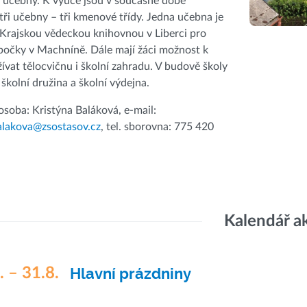
4 učebny. K výuce jsou v současné době
tři učebny – tři kmenové třídy. Jedna učebna je
Krajskou vědeckou knihovnou v Liberci pro
bočky v Machníně. Dále mají žáci možnost k
ívat tělocvičnu i školní zahradu. V budově školy
 školní družina a školní výdejna.
osoba: Kristýna Baláková, e-mail:
alakova@zsostasov.cz
, tel. sborovna: 775 420
Kalendář a
. – 31.8.
Hlavní prázdniny