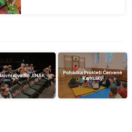
Pohádka Prokletí Červené
aivní divadlo JINAK
Karkulky