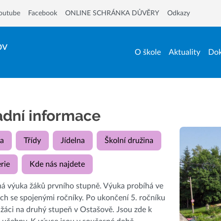
outube
Facebook
ONLINE SCHRÁNKA DŮVĚRY
Odkazy
ov
O škole
Aktuality
Dok
adní informace
a
Třídy
Jídelna
Školní družina
rie
Kde nás najdete
á výuka žáků prvního stupně. Výuka probíhá ve
ách se spojenými ročníky. Po ukončení 5. ročníku
 žáci na druhý stupeň v Ostašově. Jsou zde k