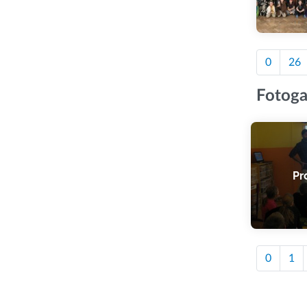
0
26
Fotoga
Pr
0
1