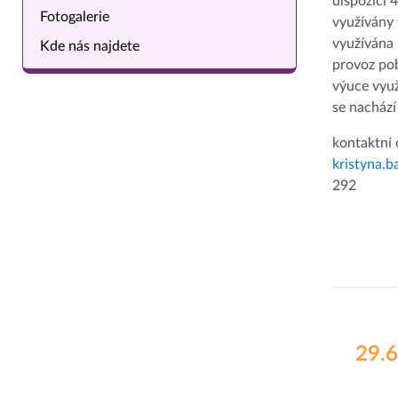
dispozici 
Fotogalerie
využívány 
využívána 
Kde nás najdete
provoz po
výuce využ
se nachází
kontaktní 
kristyna.b
292
29.6