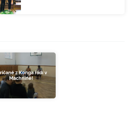
ričané z Konga řádí v
Machníně!