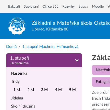
Bakalaři
Suplování
Office 365
Rozvrhy
Strava
Moodle
Y
Základní a Mateřská škola
Ostaš
Liberec, Křižanská 80
Domů
1. stupeň Machnín, Heřmánková
Zákl
1. stupeň
Heřmánková
Nástěnk
Nástěnka
Třídy
Fotogale
1.M
2.M
3.M
4.M
5.M
Zde probíh
Jídelna
třech tříd
přecházejí
Školní družina