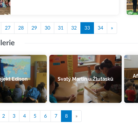
27
28
29
30
31
32
33
34
»
lerie
Af
ojekt Edison
Svatý Martin u Žluťásků
2
3
4
5
6
7
8
»