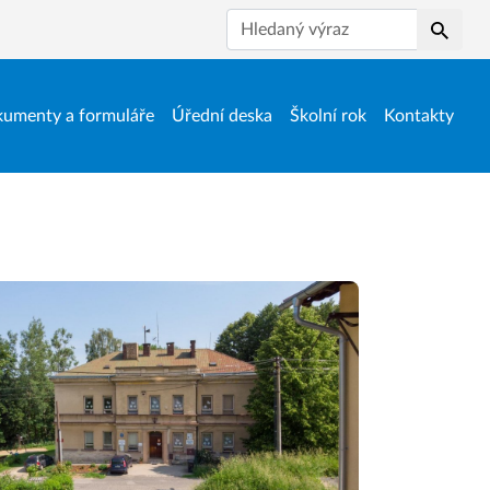
Hledat
umenty a formuláře
Úřední deska
Školní rok
Kontakty