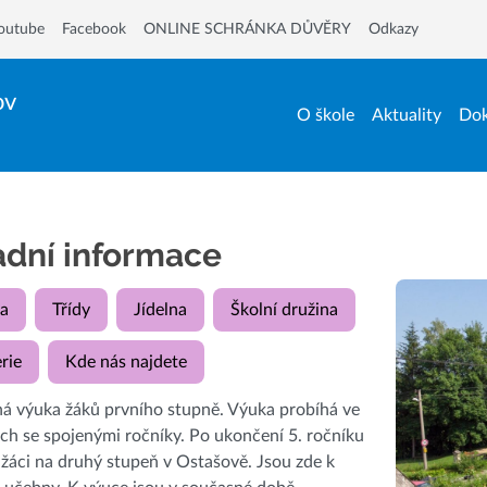
outube
Facebook
ONLINE SCHRÁNKA DŮVĚRY
Odkazy
ov
O škole
Aktuality
Dok
adní informace
a
Třídy
Jídelna
Školní družina
rie
Kde nás najdete
á výuka žáků prvního stupně. Výuka probíhá ve
ách se spojenými ročníky. Po ukončení 5. ročníku
 žáci na druhý stupeň v Ostašově. Jsou zde k