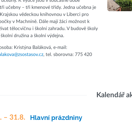
4 učebny. K výuce jsou v současné době
tři učebny – tři kmenové třídy. Jedna učebna je
Krajskou vědeckou knihovnou v Liberci pro
bočky v Machníně. Dále mají žáci možnost k
ívat tělocvičnu i školní zahradu. V budově školy
 školní družina a školní výdejna.
osoba: Kristýna Baláková, e-mail:
alakova@zsostasov.cz
, tel. sborovna: 775 420
Kalendář a
. – 31.8.
Hlavní prázdniny