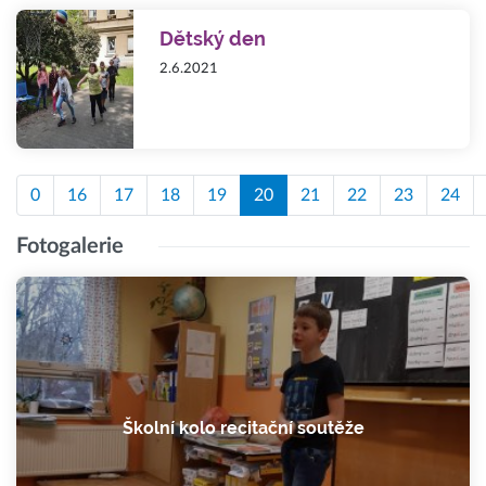
Dětský den
2.6.2021
0
16
17
18
19
20
21
22
23
24
Fotogalerie
Školní kolo recitační soutěže