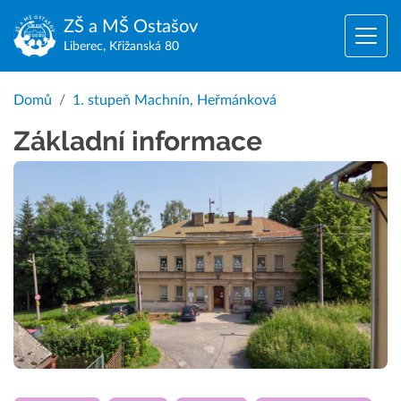
ZŠ a MŠ
Ostašov
Liberec, Křižanská 80
Domů
1. stupeň Machnín, Heřmánková
Základní informace