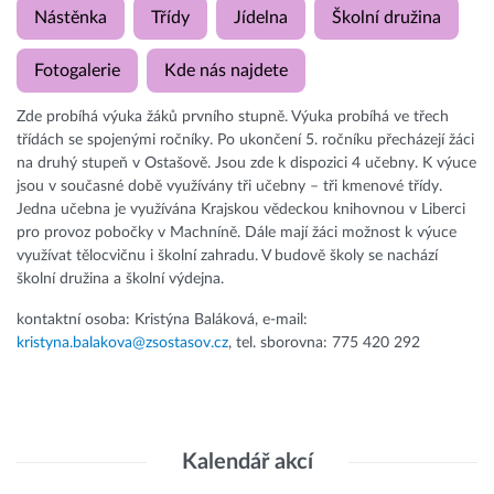
Nástěnka
Třídy
Jídelna
Školní družina
Fotogalerie
Kde nás najdete
Zde probíhá výuka žáků prvního stupně. Výuka probíhá ve třech
třídách se spojenými ročníky. Po ukončení 5. ročníku přecházejí žáci
na druhý stupeň v Ostašově. Jsou zde k dispozici 4 učebny. K výuce
jsou v současné době využívány tři učebny – tři kmenové třídy.
Jedna učebna je využívána Krajskou vědeckou knihovnou v Liberci
pro provoz pobočky v Machníně. Dále mají žáci možnost k výuce
využívat tělocvičnu i školní zahradu. V budově školy se nachází
školní družina a školní výdejna.
kontaktní osoba: Kristýna Baláková, e-mail:
kristyna.balakova@zsostasov.cz
, tel. sborovna: 775 420 292
Kalendář akcí