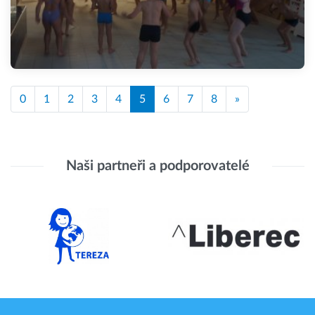
0
1
2
3
4
5
6
7
8
»
Naši partneři a podporovatelé