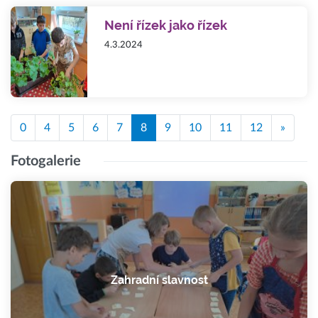
Není řízek jako řízek
4.3.2024
0
4
5
6
7
8
9
10
11
12
»
Fotogalerie
Zahradní slavnost