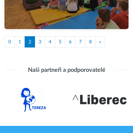
0
1
2
3
4
5
6
7
8
»
Naši partneři a podporovatelé