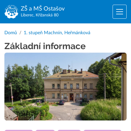
ZŠ a MŠ
Ostašov
Liberec, Křižanská 80
Domů
1. stupeň Machnín, Heřmánková
Základní informace