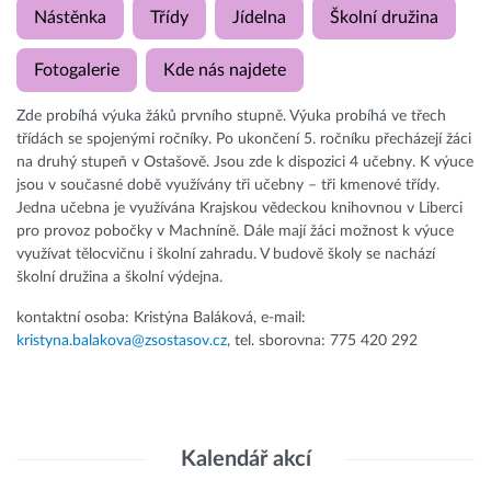
Nástěnka
Třídy
Jídelna
Školní družina
Fotogalerie
Kde nás najdete
Zde probíhá výuka žáků prvního stupně. Výuka probíhá ve třech
třídách se spojenými ročníky. Po ukončení 5. ročníku přecházejí žáci
na druhý stupeň v Ostašově. Jsou zde k dispozici 4 učebny. K výuce
jsou v současné době využívány tři učebny – tři kmenové třídy.
Jedna učebna je využívána Krajskou vědeckou knihovnou v Liberci
pro provoz pobočky v Machníně. Dále mají žáci možnost k výuce
využívat tělocvičnu i školní zahradu. V budově školy se nachází
školní družina a školní výdejna.
kontaktní osoba: Kristýna Baláková, e-mail:
kristyna.balakova@zsostasov.cz
, tel. sborovna: 775 420 292
Kalendář akcí