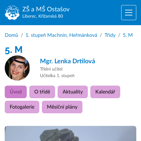
ZŠ a MŠ
Ostašov
Liberec, Křižanská 80
Domů
1. stupeň Machnín, Heřmánková
Třídy
5. M
5. M
Mgr.
Lenka Drtilová
Třídní učitel
Učitelka 1. stupeň
Úvod
O třídě
Aktuality
Kalendář
Fotogalerie
Měsíční plány