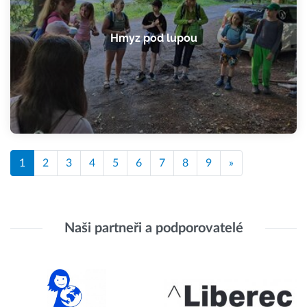
Hmyz pod lupou
1
2
3
4
5
6
7
8
9
»
Naši partneři a podporovatelé