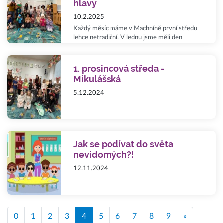
hlavy
10.2.2025
Každý měsíc máme v Machníně první středu
lehce netradiční. V lednu jsme měli den
tématicky zaměřený na netradiční pokrývky
hlavy.
1. prosincová středa -
Mikulášská
5.12.2024
Jak se podívat do světa
nevidomých?!
12.11.2024
0
1
2
3
4
5
6
7
8
9
»