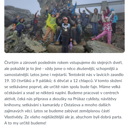
Čtvrtým a zároveň posledním rokem vstupujeme do stejných dveří,
ale pokaždé je to jiné - vždy jsme o něco zkušenější, schopnější a
samostatnější. Letos jsme i nejstarší. Tentokrát nás v lavicích zasedlo
19. 10 čtvrťáků a 9 páťáků; 6 děvčat a 12 chlapců. V tomto složení
se setkáváme poprvé, ale určitě nám spolu bude fajn. Máme velká
očekávání a snad se některá naplní. Budeme pracovat v centrech
aktivit, čeká nás příprava a zkoušky na Průkaz cyklisty, návštěvy
knihovny, setkávání s kamarády z Ostašova a mnoho dalších
zajímavých věcí. Letos se budeme zabývat zeměpisnou částí
Vlastivědy. Ze všeho nejdůležitější ale je, abychom byli dobrá parta.
A to my určitě budeme!