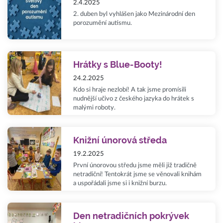
2.4.2025
2. duben byl vyhlášen jako Mezinárodní den
porozumění autismu.
Hrátky s Blue-Booty!
24.2.2025
Kdo si hraje nezlobí! A tak jsme promísili
nudnější učivo z českého jazyka do hrátek s
malými roboty.
Knižní únorová středa
19.2.2025
První únorovou středu jsme měli již tradičně
netradiční! Tentokrát jsme se věnovali knihám
a uspořádali jsme si i knižní burzu.
Den netradičních pokrývek