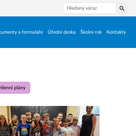
Hledat
umenty a formuláře
Úřední deska
Školní rok
Kontakty
ýdenní plány