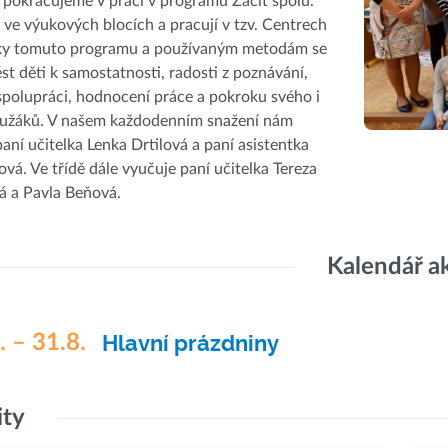
k pokračujeme v práci v programu Začít spolu.
í ve výukových blocích a pracují v tzv. Centrech
Díky tomuto programu a používaným metodám se
st děti k samostatnosti, radosti z poznávání,
polupráci, hodnocení práce a pokroku svého i
lužáků. V našem každodenním snažení nám
aní učitelka Lenka Drtilová a paní asistentka
cová. Ve třídě dále vyučuje paní učitelka Tereza
á a Pavla Beňová.
Kalendář a
. – 31.8.
Hlavní prázdniny
ity