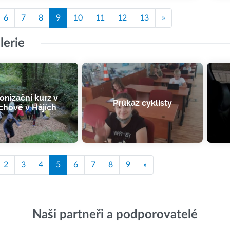
6
7
8
9
10
11
12
13
»
lerie
nizační kurz v
Průkaz cyklisty
chově v Hájích
2
3
4
5
6
7
8
9
»
Naši partneři a podporovatelé