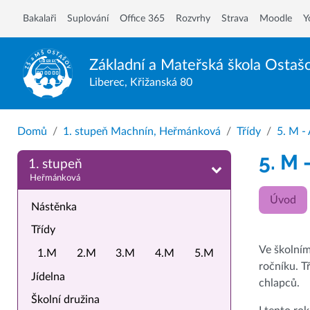
Bakalaři
Suplování
Office 365
Rozvrhy
Strava
Moodle
Y
Základní a Mateřská škola
Ostaš
Liberec, Křižanská 80
Domů
1. stupeň Machnín, Heřmánková
Třídy
5. M -
5. M 
1. stupeň
Heřmánková
Úvod
Nástěnka
Třídy
Ve školním
1.M
2.M
3.M
4.M
5.M
ročníku. T
Jídelna
chlapců.
Školní družina