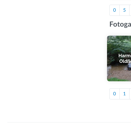
0
5
Fotoga
Harmo
Oldři
0
1