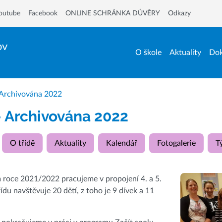
outube
Facebook
ONLINE SCHRÁNKA DŮVĚRY
Odkazy
ov
O škole
Aktuality
Dok
 Archivována 2022
- Archivována 2022
O třídě
Aktuality
Kalendář
Fotogalerie
T
 roce 2021/2022 pracujeme v propojení 4. a 5.
řídu navštěvuje 20 dětí, z toho je 9 dívek a 11