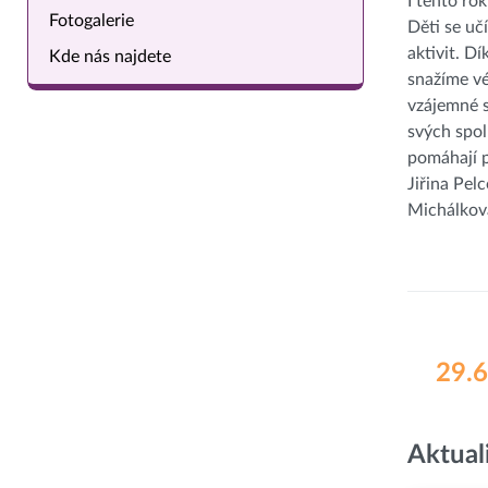
I tento ro
Fotogalerie
Děti se uč
aktivit. 
Kde nás najdete
snažíme vé
vzájemné s
svých spo
pomáhají p
Jiřina Pel
Michálkov
29.6
Aktual