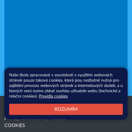
Naše škola zpracovává v souvislosti s využitím webových
stránek pouze taková cookies, která jsou nezbytně nutná pro
zajištění provozu webových stránek a internetových služeb, a u
kterých není nutno získat souhlas uživatele webu (technické a
relační cookies).
Pravidla cookies
Všechna práva vyhrazena. Copyright
Web školy
ROZUMÍM
© 2026 |
Mapa stránek
|
Přihlásit
|
Přístupnost stránek
|
Pravidla
COOKIES