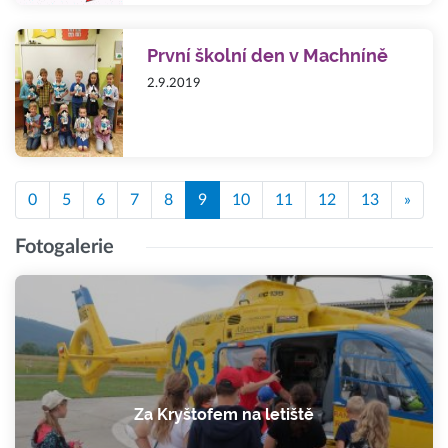
První školní den v Machníně
2.9.2019
0
5
6
7
8
9
10
11
12
13
»
Fotogalerie
Za Kryštofem na letiště