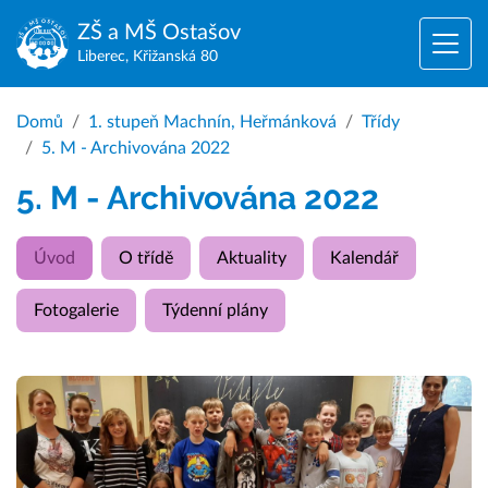
ZŠ a MŠ
Ostašov
Liberec, Křižanská 80
Domů
1. stupeň Machnín, Heřmánková
Třídy
5. M - Archivována 2022
5. M - Archivována 2022
Úvod
O třídě
Aktuality
Kalendář
Fotogalerie
Týdenní plány