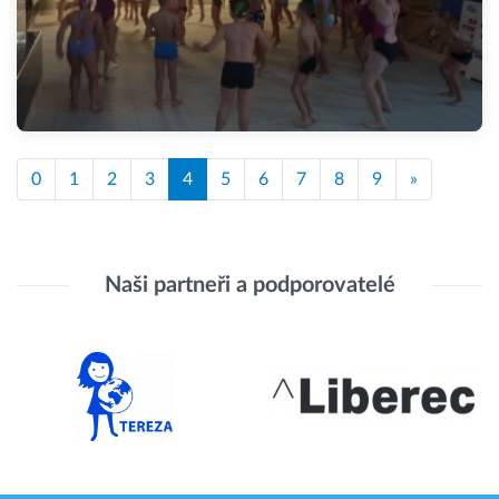
0
1
2
3
4
5
6
7
8
9
»
Naši partneři a podporovatelé