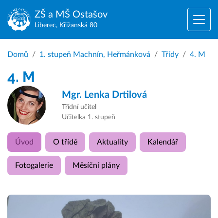
ZŠ a MŠ
Ostašov
Liberec, Křižanská 80
Domů
1. stupeň Machnín, Heřmánková
Třídy
4. M
4. M
Mgr.
Lenka Drtilová
Třídní učitel
Učitelka 1. stupeň
Úvod
O třídě
Aktuality
Kalendář
Fotogalerie
Měsíční plány