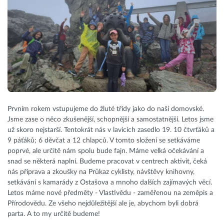
Prvním rokem vstupujeme do žluté třídy jako do naší domovské.
Jsme zase o něco zkušenější, schopnější a samostatnější. Letos jsme
už skoro nejstarší. Tentokrát nás v lavicích zasedlo 19. 10 čtvrťáků a
9 páťáků; 6 děvčat a 12 chlapců. V tomto složení se setkáváme
poprvé, ale určitě nám spolu bude fajn. Máme velká očekávání a
snad se některá naplní. Budeme pracovat v centrech aktivit, čeká
nás příprava a zkoušky na Průkaz cyklisty, návštěvy knihovny,
setkávání s kamarády z Ostašova a mnoho dalších zajímavých věcí.
Letos máme nové předměty - Vlastivědu - zaměřenou na zeměpis a
Přírodovědu. Ze všeho nejdůležitější ale je, abychom byli dobrá
parta. A to my určitě budeme!