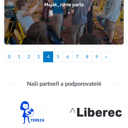
Maják_Jsme parta
0
1
2
3
4
5
6
7
8
9
»
Naši partneři a podporovatelé