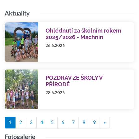
Aktuality
Ohlédnutí za školním rokem
2025/2026 - Machnín
26.6.2026
POZDRAV ZE ŠKOLY V
PŘÍRODĚ
23.6.2026
1
2
3
4
5
6
7
8
9
»
Fotogalerie