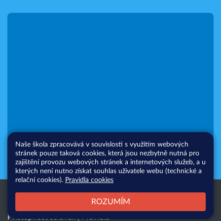
Naše škola zpracovává v souvislosti s využitím webových
stránek pouze taková cookies, která jsou nezbytně nutná pro
zajištění provozu webových stránek a internetových služeb, a u
kterých není nutno získat souhlas uživatele webu (technické a
relační cookies).
Pravidla cookies
Všechna práva vyhrazena. Copyright
Web školy
ROZUMÍM
© 2026 |
Mapa stránek
|
Přihlásit
|
Přístupnost stránek
|
Pravidla