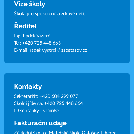
Vize školy
Škola pro spokojené a zdravé děti.
Ředitel
Ing. Radek Vystrčil
Tel:
+420 725 448 663
E-mail:
radek.vystrcil@zsostasov.cz
Kontakty
Sekretariát:
+420 604 299 077
Školní jídelna:
+420 725 448 664
ID schránky: fvtmn8e
Fakturační údaje
Základní škola a Mateřská škola Ostašov, Liberec,