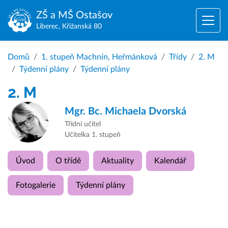
ZŠ a MŠ
Ostašov
Liberec, Křižanská 80
Domů
1. stupeň Machnín, Heřmánková
Třídy
2. M
Týdenní plány
Týdenní plány
2. M
Mgr. Bc.
Michaela Dvorská
Třídní učitel
Učitelka 1. stupeň
Úvod
O třídě
Aktuality
Kalendář
Fotogalerie
Týdenní plány